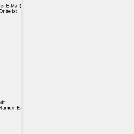
er E-Mail)
itte ist
mit
 Namen, E-