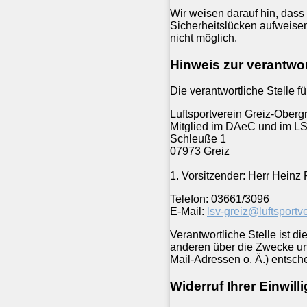
Wir weisen darauf hin, dass
Sicherheitslücken aufweisen 
nicht möglich.
Hinweis zur verantwor
Die verantwortliche Stelle f
Luftsportverein Greiz-Obergr
Mitglied im DAeC und im L
Schleuße 1
07973 Greiz
1. Vorsitzender: Herr Heinz 
Telefon: 03661/3096
E-Mail:
lsv-greiz@luftsportv
Verantwortliche Stelle ist d
anderen über die Zwecke un
Mail-Adressen o. Ä.) entsche
Widerruf Ihrer Einwil