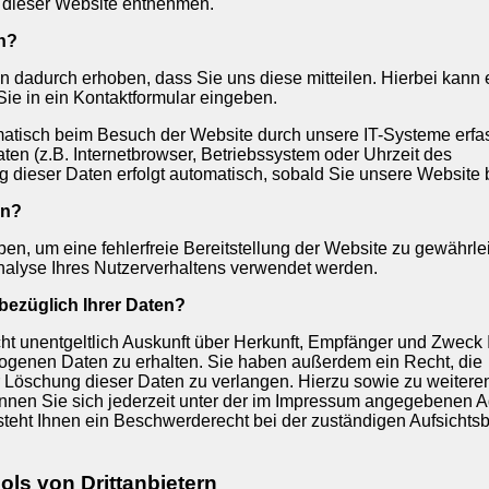
dieser Website entnehmen.
en?
 dadurch erhoben, dass Sie uns diese mitteilen. Hierbei kann 
Sie in ein Kontaktformular eingeben.
tisch beim Besuch der Website durch unsere IT-Systeme erfas
ten (z.B. Internetbrowser, Betriebssystem oder Uhrzeit des
g dieser Daten erfolgt automatisch, sobald Sie unsere Website 
en?
ben, um eine fehlerfreie Bereitstellung der Website zu gewährle
alyse Ihres Nutzerverhaltens verwendet werden.
bezüglich Ihrer Daten?
ht unentgeltlich Auskunft über Herkunft, Empfänger und Zweck 
genen Daten zu erhalten. Sie haben außerdem ein Recht, die
r Löschung dieser Daten zu verlangen. Hierzu sowie zu weitere
nen Sie sich jederzeit unter der im Impressum angegebenen A
teht Ihnen ein Beschwerderecht bei der zuständigen Aufsichts
ls von Drittanbietern