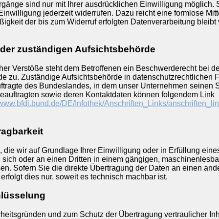
gänge sind nur mit Ihrer ausdrücklichen Einwilligung möglich. 
Einwilligung jederzeit widerrufen. Dazu reicht eine formlose Mit
igkeit der bis zum Widerruf erfolgten Datenverarbeitung bleibt
der zuständigen Aufsichtsbehörde
cher Verstöße steht dem Betroffenen ein Beschwerderecht bei de
e zu. Zuständige Aufsichtsbehörde in datenschutzrechtlichen F
tragte des Bundeslandes, in dem unser Unternehmen seinen Si
beauftragten sowie deren Kontaktdaten können folgendem Link
/www.bfdi.bund.de/DE/Infothek/Anschriften_Links/anschriften_lin
ragbarkeit
die wir auf Grundlage Ihrer Einwilligung oder in Erfüllung eine
an sich oder an einen Dritten in einem gängigen, maschinenlesb
en. Sofern Sie die direkte Übertragung der Daten an einen and
erfolgt dies nur, soweit es technisch machbar ist.
hlüsselung
rheitsgründen und zum Schutz der Übertragung vertraulicher Inh