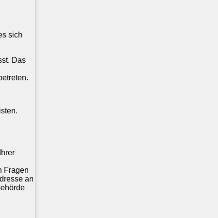
es sich
st. Das
betreten.
isten.
Ihrer
n Fragen
dresse an
behörde