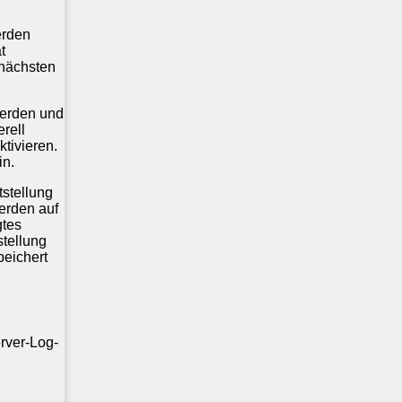
erden
t
 nächsten
werden und
rell
tivieren.
in.
stellung
werden auf
gtes
stellung
peichert
rver-Log-