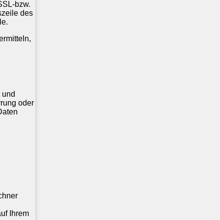
 SSL-bzw.
zeile des
le.
rmitteln,
t und
rrung oder
Daten
chner
auf Ihrem