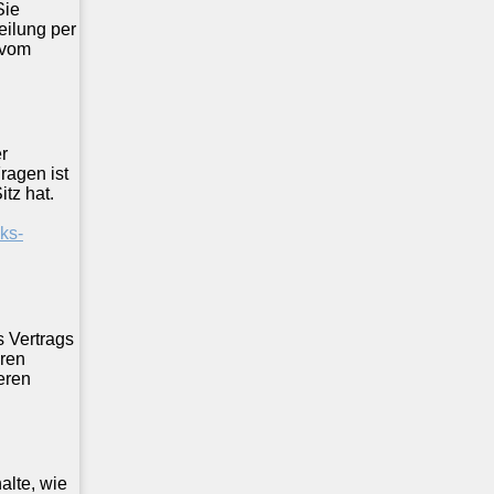
Sie
teilung per
 vom
r
ragen ist
tz hat.
ks-
s Vertrags
aren
eren
alte, wie