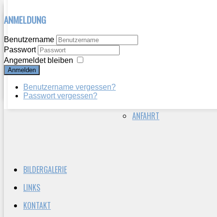
ANMELDUNG
HERZLICH WILLKOMMEN
WIR ÜBER UNS
Benutzername
VEREINSGESCHICHTE
AKTUELLES
Passwort
VORSTAND
BERICHTE
Angemeldet bleiben
Anmelden
VEREIN HEUTE
ANFLUGKARTE
U
Benutzername vergessen?
Passwort vergessen?
FLUGPLATZINFORMATIONEN
ANFAHRT
BILDERGALERIE
LINKS
KONTAKT