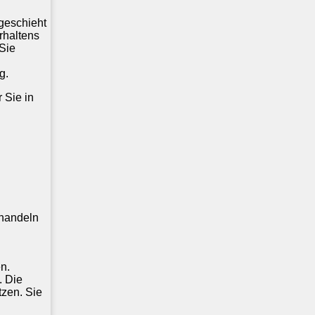
geschieht
rhaltens
 Sie
g.
 Sie in
ehandeln
n.
. Die
tzen. Sie