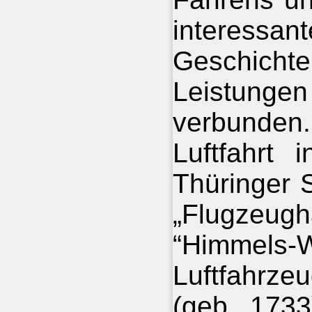
interess
Geschic
Leistung
verbunden
Luftfahrt 
Thüringer 
„Flugzeu
“Himmel
Luftfahrze
(geb. 1733