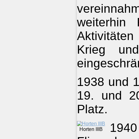
vereinnah
weiterhin 
Aktivität
Krieg un
eingeschrä
1938 und 1
19. und 20
Platz.
1940
Horten IIIB