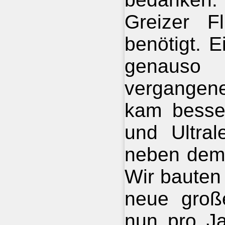
Greizer Fl
benötigt. 
genauso
vergangen
kam besser
und Ultral
neben dem 
Wir bauten
neue große
nun pro Ja