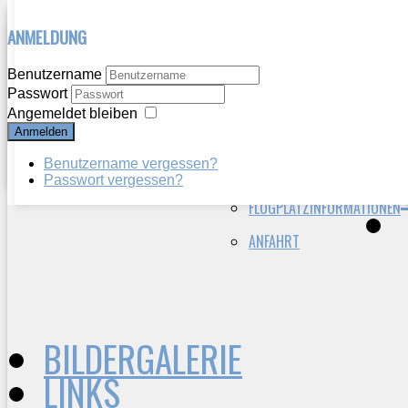
ANMELDUNG
HERZLICH WILLKOMMEN
WIR ÜBER UNS
Benutzername
Passwort
VEREINSGESCHICHTE
AKTUELLES
Angemeldet bleiben
Anmelden
VORSTAND
BERICHTE
Benutzername vergessen?
VEREIN HEUTE
ANFLUGKARTE
Passwort vergessen?
FLUGPLATZINFORMATIONEN
ANFAHRT
BILDERGALERIE
LINKS