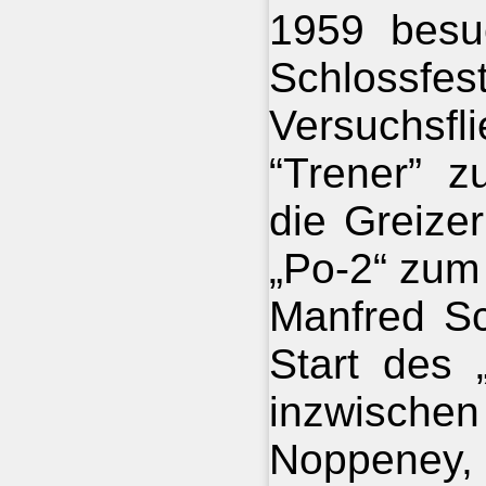
1959 besu
Schlossfes
Versuchsf
“Trener” z
die Greize
„Po-2“ zum 
Manfred Sc
Start des 
inzwisch
Noppeney, 