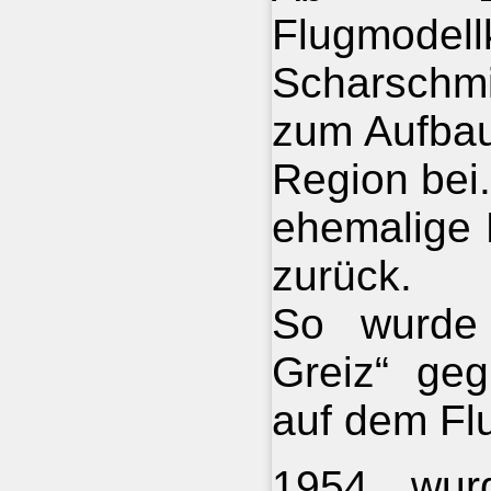
Flugmode
Scharschmi
zum Aufbau
Region bei.
ehemalige 
zurück.
So wurde 
Greiz“ geg
auf dem Flu
1954 wurd