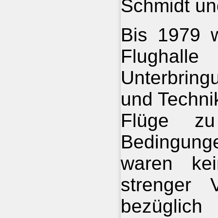
Schmidt und
Bis 1979 w
Flug
Unterbring
und Techni
Flüge zu
Bedingung
waren kei
strenger 
bezügli