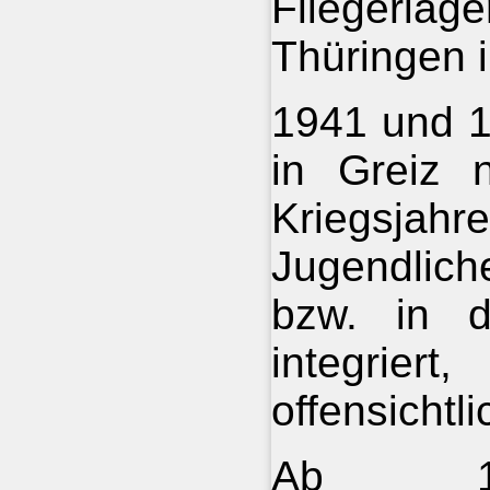
Fliegerl
Thüringen i
1941 und 1
in Greiz n
Kriegsja
Jugendlic
bzw. in d
integrier
offensichtl
Ab 19