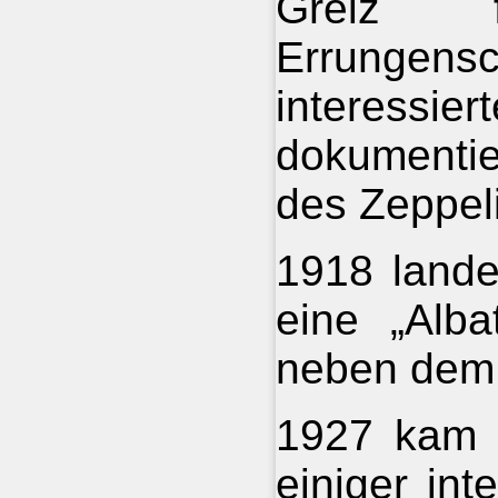
Greiz 
Errungen
interessie
dokumentie
des Zeppeli
1918 lande
eine „Alba
neben dem 
1927 kam e
einiger int