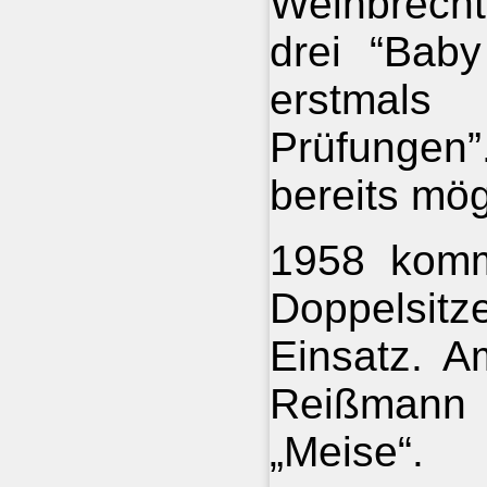
Weinbrecht
drei “Baby
erstmals
Prüfunge
bereits mög
1958 komm
Doppelsit
Einsatz. A
Reißmann 
„Meise“.