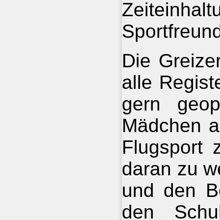
Zeiteinh
Sportfreund
Die Greize
alle Regist
gern geo
Mädchen a
Flugsport 
daran zu we
und den Be
den Schul