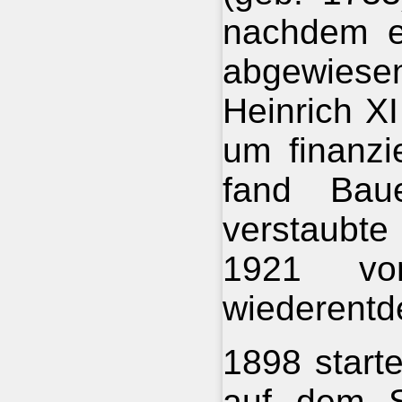
nachdem e
abgewiesen
Heinrich XI
um finanzi
fand Bau
verstaubt
1921 vo
wiederentd
1898 start
auf dem S