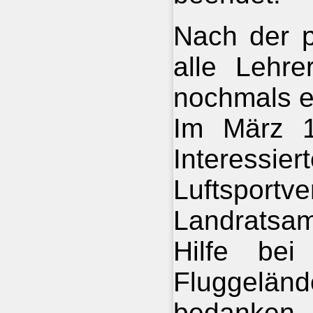
Nach der p
alle Lehre
nochmals e
Im März 1
Interessie
Luftsportv
Landratsa
Hilfe bei
Fluggelän
bedanken.