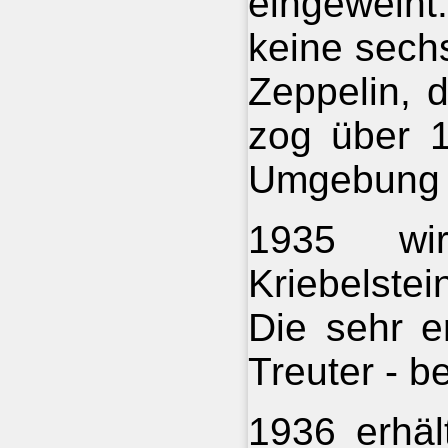
eingeweiht
keine sechs
Zeppelin, 
zog über 1
Umgebung 
1935 wi
Kriebelstei
Die sehr e
Treuter - b
1936 erhäl