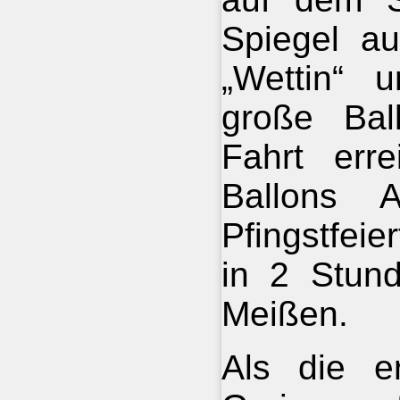
Spiegel a
„Wettin“ 
große Ball
Fahrt err
Ballons 
Pfingstfeie
in 2 Stun
Meißen.
Als die er