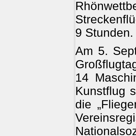
Rhönwettbe
Streckenfl
9 Stunden.
Am 5. Sept
Großflugta
14 Maschin
Kunstflug s
die „Flieg
Vereinsregi
Nationals