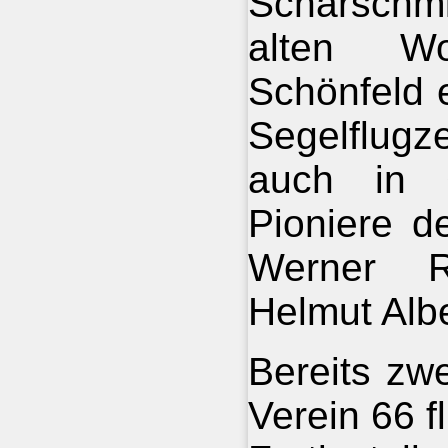
Scharschmi
alten Wo
Schönfeld 
Segelflugz
auch in G
Pioniere de
Werner R
Helmut Alb
Bereits zw
Verein 66 f