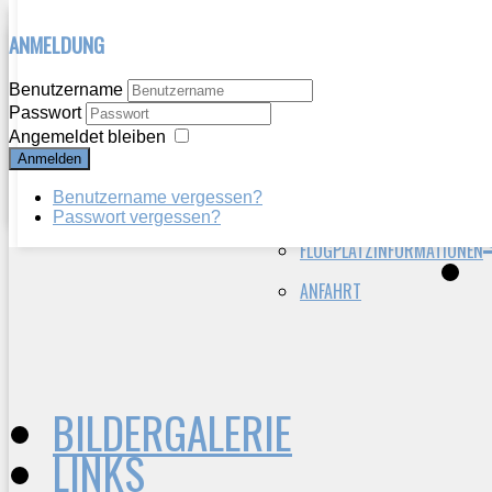
ANMELDUNG
HERZLICH WILLKOMMEN
WIR ÜBER UNS
Benutzername
Passwort
VEREINSGESCHICHTE
AKTUELLES
Angemeldet bleiben
Anmelden
VORSTAND
BERICHTE
Benutzername vergessen?
VEREIN HEUTE
ANFLUGKARTE
Passwort vergessen?
FLUGPLATZINFORMATIONEN
ANFAHRT
BILDERGALERIE
LINKS