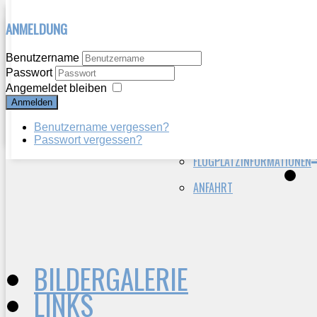
ANMELDUNG
HERZLICH WILLKOMMEN
WIR ÜBER UNS
Benutzername
Passwort
VEREINSGESCHICHTE
AKTUELLES
Angemeldet bleiben
Anmelden
VORSTAND
BERICHTE
Benutzername vergessen?
VEREIN HEUTE
ANFLUGKARTE
Passwort vergessen?
FLUGPLATZINFORMATIONEN
ANFAHRT
BILDERGALERIE
LINKS