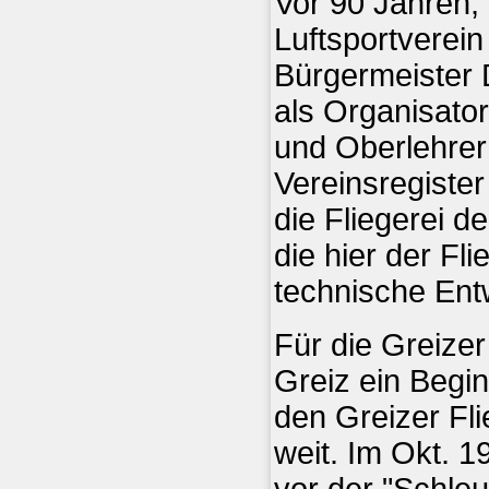
Vor 90 Jahren,
Luftsportverein
Bürgermeister D
als Organisato
und Oberlehrer
Vereinsregister
die Fliegerei d
die hier der Fl
technische Ent
Für die Greizer
Greiz ein Begin
den Greizer Fli
weit. Im Okt. 1
vor der "Schleu