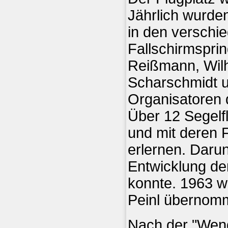
Jährlich wurde
in den verschie
Fallschirmsprin
Reißmann, Wilh
Scharschmidt u
Organisatoren d
Über 12 Segelf
und mit deren 
erlernen. Darun
Entwicklung der
konnte. 1963 w
Peinl übernomm
Nach der "Wend