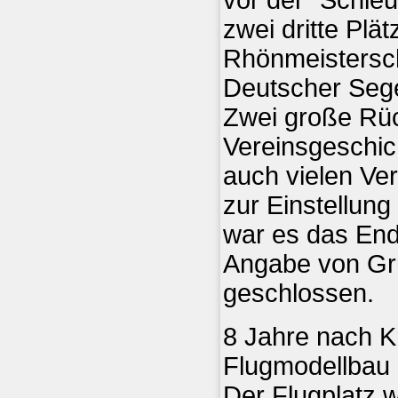
zwei dritte Plä
Rhönmeisterscha
Deutscher Sege
Zwei große Rüc
Vereinsgeschich
auch vielen Ve
zur Einstellung
war es das En
Angabe von Gr
geschlossen.
8 Jahre nach K
Flugmodellbau 
Der Flugplatz w